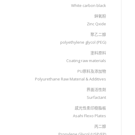
White carbon black
鋅氧粉
Zinc Qxide
聚乙二醇
polyethylene glycol (PEG)
塗料原料
Coating raw materials
PU原料及添加物
Polyurethane Raw Material & Additives
界面活性劑
Surfactant
感光性柔印樹脂板
Asahi Flexo Plates
丙二醇
Propylene Glycol (USP/EP)