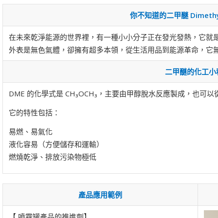
你不知道的二甲醚 Dimethyl 
在未來乾淨能源的世界裡，有一種小小分子正在發光發熱，它就是——二甲醚 
外表是無色氣體，卻擁有超多本領，從生活用品到能源革命，它
二甲醚的化工小
DME 的化學式是 CH₃OCH₃，主要由甲醇脫水反應製成，也
它的特性包括：
易燃、易氣化
液化容易（方便儲存和運輸）
燃燒乾淨、排放污染物極低
產品應用範例
【 噴霧罐產品的推進劑】